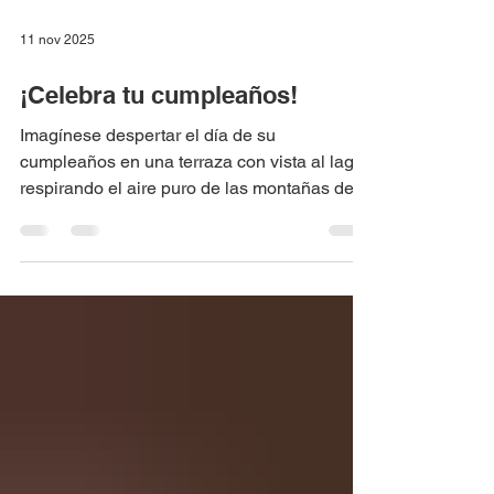
11 nov 2025
¡Celebra tu cumpleaños!
Imagínese despertar el día de su
cumpleaños en una terraza con vista al lago,
respirando el aire puro de las montañas de
Boyacá y disfrutando de una celebración
sorpresa en un tranquilo hotel boutique. Eso
fue lo que vivió recientemente nuestro
huésped en el Hotel Summer C : un refugio
de paz en Macanal, ideal para crear
recuerdos inolvidables. Un día para recordar
La celebración del cumpleaños de nuestro
invitado comenzó con una habitación