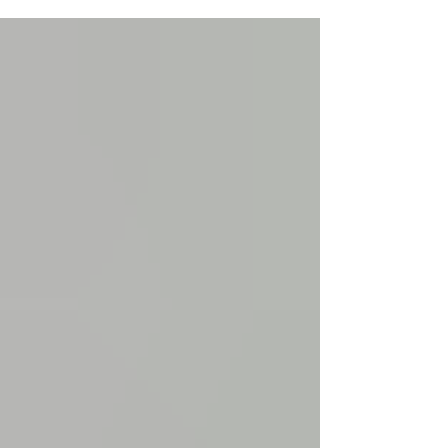
nuestro compromiso con el desarrollo
sostenible. Esta alianza refuerza nuestra
misión de proteger el medio ambiente,
empoderar a nuestra comunidad y ofrecer
experiencias que conecten a los viajeros con
los impresionantes paisajes del Embalse La
Esmeralda. Ser miembro de ACOTUR
significa alinear nuestras prácticas con